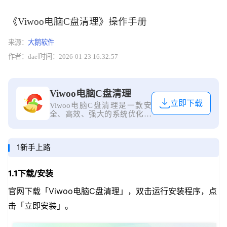
《Viwoo电脑C盘清理》操作手册
来源：
大鹅软件
|
作者：
dae
时间：
2026-01-23 16:32:57
Viwoo电脑C盘清理
立即下载
Viwoo电脑C盘清理是一款安
全、高效、强大的系统优化工
具软件，致力于为用户提供全
面而便捷的电脑管理解决方
案。软件集合了磁盘深度清
1新手上路
理、智能加速、大文件搬家、
微信/QQ专清、重复文件清
理、软件管理等功能于一体，
1.1下载/安装
帮助您轻松解决存储空间不足
和系统卡顿问题，让电脑时刻
官网下载「Viwoo电脑C盘清理」，双击运行安装程序，点
保持流畅如新。
击「立即安装」。