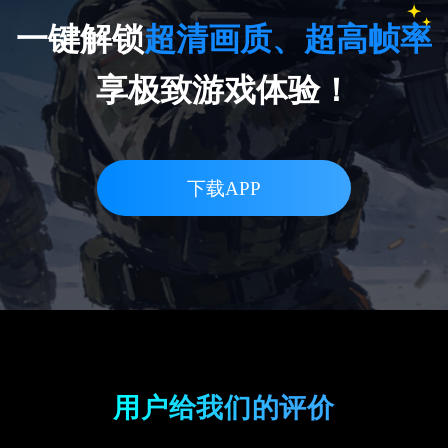
阳光
一键解锁
超清画质、超高帧率
5.0
享极致游戏体验！
没有广告！而且使用简单，安全运行
三个月无封号，强烈推荐！
下载APP
孤高游侠
用户给我们的评价
5.0