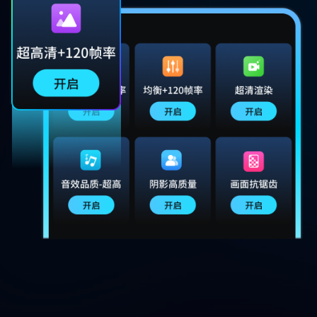
陈强生
5.0
我千元机也能开HDR高清+60帧了！
虽然发热量稍大，但画面质感直逼旗