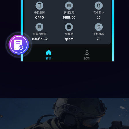
小杨吃鸡王
5.0
原来用默认设置总看不清伏地魔，开
了助手的‘超高清+120帧’模式后草丛
细节清晰到离谱，决赛圈一眼锁定老
六，上分利器！