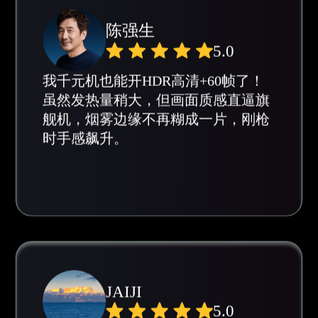
时手感飙升。
JAIJI
5.0
帧率稳得像开了物理外挂！之前跳‘天
堂度假村’必卡顿，现在全程稳定90
帧，丝滑跟枪毫无压力，王牌晋级赛
连吃两鸡！