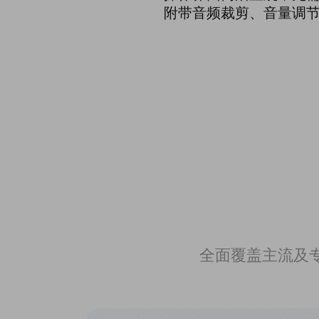
附带音频裁剪、音量调
全面覆盖主流及