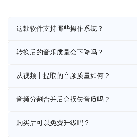
这款软件支持哪些操作系统？
Viwoo音频格式转换器支持Windows 7/8/10/11操
转换后的音乐质量会下降吗？
我们采用先进的音频处理技术，在转换过程中会尽
对于有损压缩格式（如MP3），您可以自定义比
从视频中提取的音频质量如何？
从视频中提取的音频质量取决于原始视频的音频
的音频质量一致。您也可以在提取后选择转换为
音频分割合并后会损失音质吗？
我们的音频分割合并功能采用无损处理技术，在
会提供高质量的编码选项，将音质损失降到最低
购买后可以免费升级吗？
是的，付费用户可以享受终身免费升级服务，包