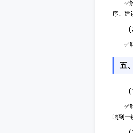
✅
序。建
（
✅
五
（
✅
响到一
（