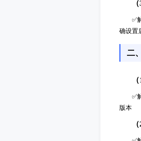
（
✅
确设置
二
（
✅
版本
（
✅