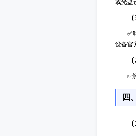
或光盘
（
✅
设备官
（
✅
四
（