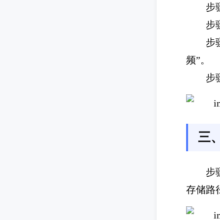
步
步
步
频”。
步
三
步
存储路