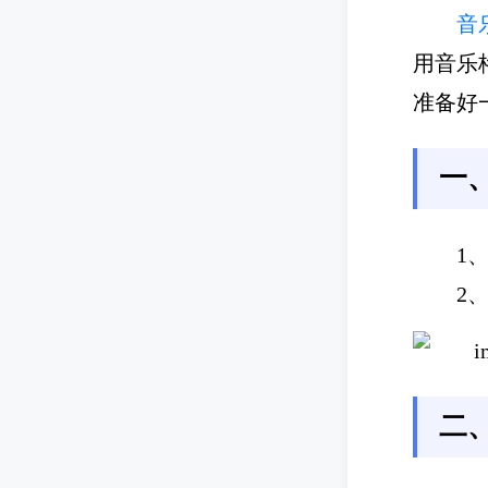
音
用音乐
准备好
一
1
2
二