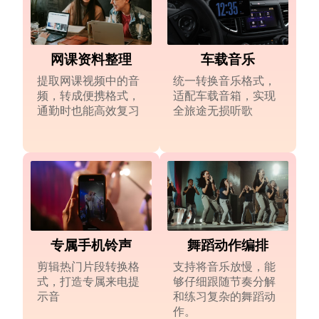
网课资料整理
车载音乐
提取网课视频中的音
统一转换音乐格式，
频，转成便携格式，
适配车载音箱，实现
通勤时也能高效复习
全旅途无损听歌
专属手机铃声
舞蹈动作编排
剪辑热门片段转换格
支持将音乐放慢，能
式，打造专属来电提
够仔细跟随节奏分解
示音
和练习复杂的舞蹈动
作。