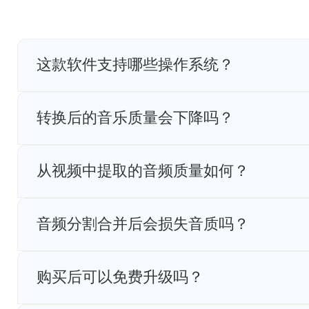
这款软件支持哪些操作系统？
Viwoo音频格式转换器支持Windows 7/8/10/11操
转换后的音乐质量会下降吗？
我们采用先进的音频处理技术，在转换过程中会尽
对于有损压缩格式（如MP3），您可以自定义比
从视频中提取的音频质量如何？
从视频中提取的音频质量取决于原始视频的音频
的音频质量一致。您也可以在提取后选择转换为
音频分割合并后会损失音质吗？
我们的音频分割合并功能采用无损处理技术，在
会提供高质量的编码选项，将音质损失降到最低
购买后可以免费升级吗？
是的，付费用户可以享受终身免费升级服务，包