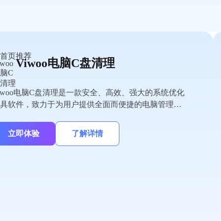
Viwoo电脑C盘清理
iwoo电脑C盘清理是一款安全、高效、强大的系统优化
具软件，致力于为用户提供全面而便捷的电脑管理解
方案。软件集合了磁盘深度清理、智能加速、大文件
家、微信/QQ专清、重复文件清理、软件管理等功能
立即体验
了解详情
一体，可以帮用户轻松清理系统垃圾、管理大文件、
理聊天隐私，提高系统性能，让电脑时刻保持流畅如
。