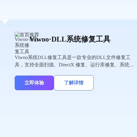
Viwoo·DLL系统修复工具
Viwoo系统DLL修复工具是一款专业的DLL文件修复工
具，支持全面扫描、DirectX 修复、运行库修复、系统
DLL 修复、手动修复等实用模式，彻底解决因DLL问题
导致的软件报错、程序闪退、游戏无法运行等问题。无
立即体验
了解详情
需专业技术，小白也能一键操作，覆盖上千种常见DLL
文件，安全无捆绑，快速恢复电脑正常运行。